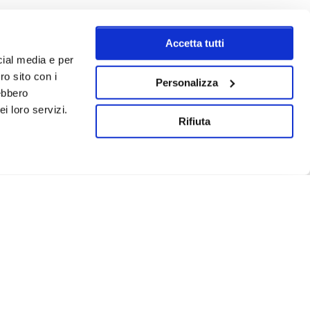
Accetta tutti
cial media e per
ro sito con i
Personalizza
rebbero
i loro servizi.
Rifiuta