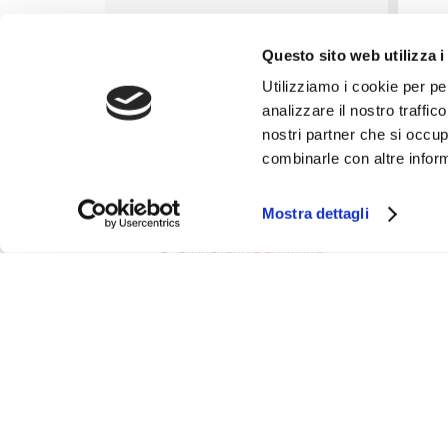
Intramin
Unisolar
Questo sito web utilizza i
Realderma
Utilizziamo i cookie per pe
analizzare il nostro traffic
nostri partner che si occup
combinarle con altre inform
Mostra dettagli
AUSILIARI
Antibatterici e Antimuffa
Prodotti per Riviera
Complessanti per la
concia al cromo
Decalcinanti
Depilanti da calcinaio
Maceranti
Rinverdenti